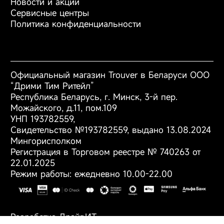
Новости и акции
Галерея
Загрузить
/
Загрузить
Фены
Сервисные центры
/
Загрузить
/
Аксессуары
Политика конфиденциальности
Загрузить
/
Загрузить
/
Загрузить
/
Загрузить
/
Загрузить
/
Загрузить
/
Загрузить
/
Загрузить
Официальный магазин Trouver в Беларуси ООО
/
Загрузить
/
“Дрими Тим Ритейл”
Загрузить
/
Загрузить
Республика Беларусь, г. Минск, 3-й пер.
Можайского, д.11, пом.109
УНП 193782559,
Общее количество
4
Свидетельство №193782559, выдано 13.08.2024
насадок
Мингорисполком
Регистрация в Торговом реестре № 740263 от
22.01.2025
Комплектация
Ирригатор,
Режим работы: ежедневно 10.00-22.00
стандартная насадка,
насадка-скребок для
языка,
микропузырьковая
Разработка ДрайвИТ
насадка,