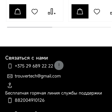
скрытый налёт и
остатки пищи,
поддерживая
здоровье полости рта.
Особенности
Глубокая очистка и
защита полости рта.
Инновационная
пузырьковая
ирригация -
Связаться с нами
специальная насадка
+375 29 689 22 22
превращает прямую
струю воды в поток,
trouvertech@gmail.com
насыщенный
По вопросам оформления
пузырьками, которые
заказа, доставки и оплаты
лопаются при
Бесплатная горячая линия службы поддержки
контакте, удаляя
остатки пищи более
882004910126
эффективно, чем
обычные насадки.