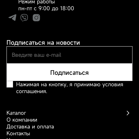
Режим работы
Плавный старт 3
пн-пт с 9:00 до 18:00
секунды, без резкого
напора воды. 4
режима работы и 4
насадки для
индивидуального
Подписаться на новости
ухода.
Водонепроницаемость
по стандарту IPX7.
Длительная
Подписаться
автономность - до 50
дней на одном
Нажимая на кнопку, я принимаю условия
заряде.
соглашения.
Тип
ирригатор
Каталог
О компании
Назначение
уход за полостью рта
Беспроводные пылесосы
Доставка и оплата
Роботы-пылесосы
Контакты
Моющие пылесосы