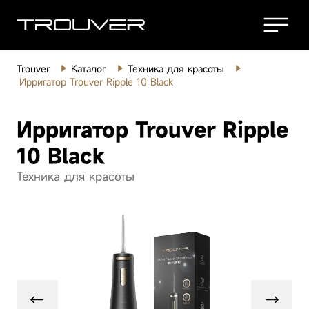
Trouver
Каталог
Техника для красоты
Роботы-
Ирригатор Trouver Ripple 10 Black
пылесосы
Ирригатор Trouver Ripple
Беспроводные
пылесосы
10 Black
Техника для красоты
Моющие
пылесосы
Робот-пылесос
Ро
Товары для
дома
Trouver V50 Ultra
Tr
Complete White
Ro
Техника для
Посмотреть все
красоты