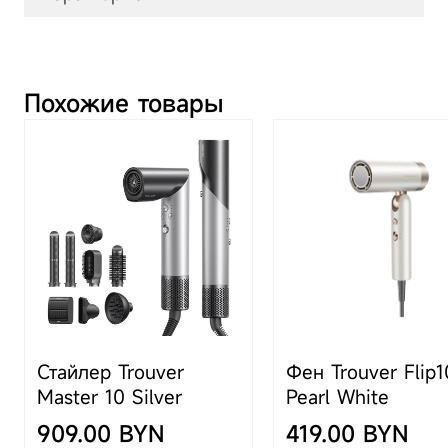
Артикул
Ripple 10 WFB
Похожие товары
Модель
Ripple 10
Описание
Ирригатор Trouver
Ripple 10
обеспечивает 1800
водных импульсов в
минуту - это создаёт
непрерывную, но при
этом точную струю
воды, глубоко
проникающую в
Стайлер Trouver
Фен Trouver Flip1
десневые карманы и
Master 10 Silver
Pearl White
труднодоступные
909.00 BYN
419.00 BYN
места, удаляя