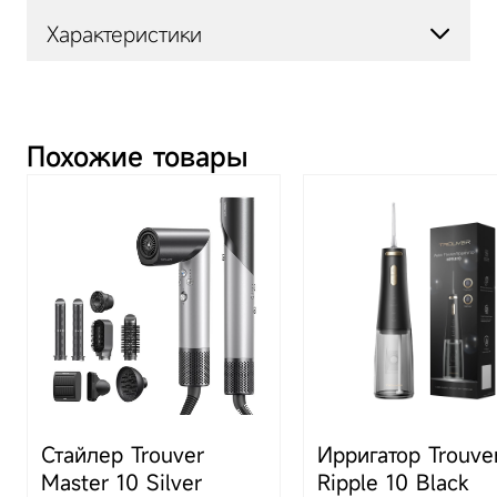
Характеристики
Артикул
ATB13A
Похожие товары
Модель
Fresh Black
Описание
Электрическая зубная
щётка Trouver Fresh -
удобное решение для
качественной и
быстрой чистки
зубов. 2-минутный
таймер и 30-
секундное
напоминание
Стайлер Trouver
Ирригатор Trouve
позволяют улучшить
Master 10 Silver
Ripple 10 Black