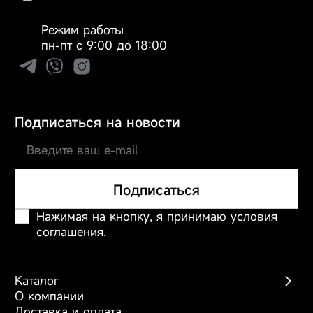
3 в 1 и защита от
избыточного
Режим работы
давления. Насадка
пн-пт с 9:00 до 18:00
для чувствительных
зубов.
Тип
зубная щётка
Подписаться на новости
Назначение
уход за полостью рта
Подписаться
Связанные элементы
Электрическая зубная
по цвету
щётка Trouver Fresh
Нажимая на кнопку, я принимаю условия
White
соглашения.
Галерея
Загрузить
/
Загрузить
Каталог
/
Загрузить
/
О компании
Загрузить
/
Загрузить
Беспроводные пылесосы
Доставка и оплата