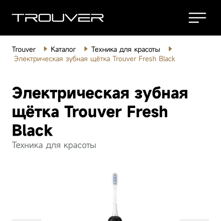
Trouver
Каталог
Техника для красоты
Роботы-
Электрическая зубная щётка Trouver Fresh Black
пылесосы
Электрическая зубная
Беспроводные
пылесосы
щётка Trouver Fresh
Black
Моющие
пылесосы
Техника для красоты
Робот-пылесос
Ро
Товары для
дома
Trouver V50 Ultra
Tr
Complete White
Ro
Техника для
Посмотреть все
красоты