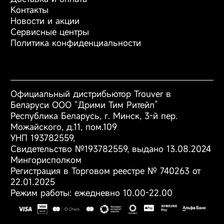
/
Загрузить
/
Роботы-пылесосы
Контакты
Загрузить
/
Загрузить
Моющие пылесосы
Новости и акции
/
Загрузить
/
Фены
Сервисные центры
Загрузить
/
Загрузить
Аксессуары
Политика конфиденциальности
/
Загрузить
/
Загрузить
/
Загрузить
Комплектация
Насадка 2 шт., ручка
Официальный дистрибьютор Trouver в
электрической щётки,
Беларуси ООО “Дрими Тим Ритейл”
держатель насадки 2
Республика Беларусь, г. Минск, 3-й пер.
шт., руководство
Можайского, д.11, пом.109
пользователя, кабель
УНП 193782559,
Type-C, инструкция по
Свидетельство №193782559, выдано 13.08.2024
технике безопасности.
Мингорисполком
Регистрация в Торговом реестре № 740263 от
22.01.2025
Серия
Fresh - серия
Режим работы: ежедневно 10.00-22.00
Тип управления
cенсорное