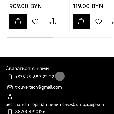
процесс ухода за
909.00 BYN
119.00 BYN
полостью рта. Ёмкий
аккумулятор
обеспечивает до 30
дней автономной
работы - заряжайте
меньше, используйте
дольше.
Особенности
Технология
SweepDrive™
позволяет пропускать
Связаться с нами
меньшее количество
+375 29 689 22 22
участков (благодаря
пульсации, качанию и
trouvertech@gmail.com
звуковой вибрации).
По вопросам оформления
До 30 дней
заказа, доставки и оплаты
автономной работы.
Бесплатная горячая линия службы поддержки
Напоминание о смене
зоны чистки. Насадка
882004910126