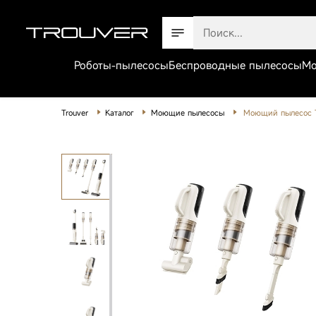
Роботы-пылесосы
Беспроводные пылесосы
Мо
Trouver
Каталог
Моющие пылесосы
Моющий пылесос T
Роботы-пылесосы
Беспроводные пылесосы
Моющие пылесосы
Товары для дома
Техника для красоты
Робот-пылесос
Товары для животных
Trouver V50 Ultr
Complete White
Аксессуары
Посмотреть все