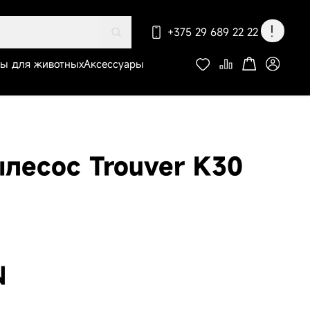
+375 29 689 22 22
ры для животных
Аксессуары
По вопросам оформления
заказа, доставки и оплаты
есос Trouver K30
-пылесос
r S70 Roller
N