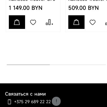
труднодоступных
Detect
местах. Лёгкое
1 149.00 BYN
509.00 BYN
опустошение
пылесборника.
Дополнительные
насадки для
различных
поверхностей.
Тип
ручной пылесос
Время уборки
60 минут
максимальное
Галерея
Загрузить
/
Загрузить
/
Загрузить
/
Связаться с нами
Загрузить
/
Загрузить
/
Загрузить
/
+375 29 689 22 22
Загрузить
/
Загрузить