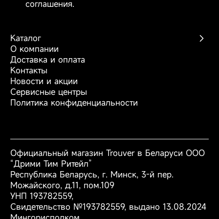
соглашения.
насадка, мини-
турбощётка,
резервуар для воды,
Каталог
тканевая насадка,
О компании
руководство
Беспроводные пылесосы
Доставка и оплата
пользователя.
Роботы-пылесосы
Контакты
Моющие пылесосы
Новости и акции
Фены
Сервисные центры
Мощность
24000
Аксессуары
Политика конфиденциальности
всасывания (Па)
Уровень шума (дБ)
81
Официальный магазин Trouver в Беларуси ООО
Мощность (Вт)
450
“Дрими Тим Ритейл”
Республика Беларусь, г. Минск, 3-й пер.
Можайского, д.11, пом.109
Объем пылесборника
0.5
УНП 193782559,
(л)
Свидетельство №193782559, выдано 13.08.2024
Мингорисполком