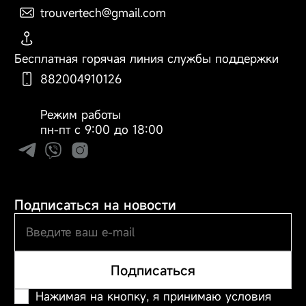
trouvertech@gmail.com
/
Загрузить
/
По вопросам оформления
Загрузить
/
Загрузить
заказа, доставки и оплаты
/
Загрузить
/
Бесплатная горячая линия службы поддержки
Загрузить
/
Загрузить
/
Загрузить
882004910126
Режим работы
Инструкциии и файлы
Загрузить
пн-пт с 9:00 до 18:00
Общее количество
4
насадок
Подписаться на новости
Комплектация
Основной корпус,
удлинительная
складная трубка,
многофункциональная
Подписаться
основная щётка,
комбинированная
Нажимая на кнопку, я принимаю условия
насадка, щелевая