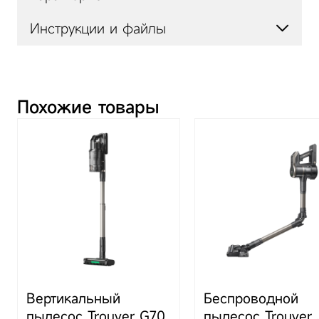
Инструкции и файлы
Артикул
VJ12A
J30 инструкция.pdf
Модель
J30
Похожие товары
Описание
Лёгкий беспроводной
пылесос для сухой и
влажной уборки.
Время работы до 60
минут.
Эффективность
фильтрации 97%.
Особенности
Складная трубка для
комфортной уборки
Вертикальный
Беспроводной
под мебелью и в
пылесос Trouver G70
пылесос Trouver 