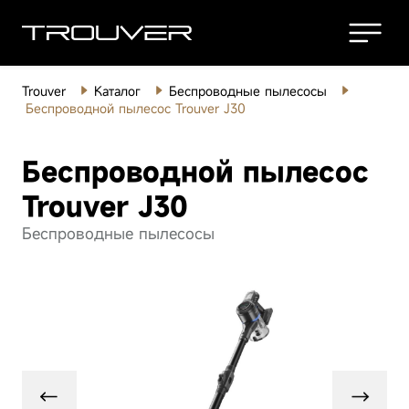
Trouver
Каталог
Беспроводные пылесосы
Роботы-
Беспроводной пылесос Trouver J30
пылесосы
Беспроводной пылесос
Беспроводные
пылесосы
Trouver J30
Беспроводные пылесосы
Моющие
пылесосы
Робот-пылесос
Ро
Товары для
дома
Trouver V50 Ultra
Tr
Complete White
Ro
Техника для
Посмотреть все
красоты