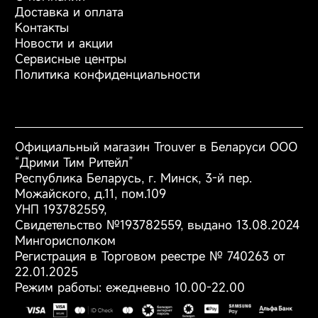
Беспроводные пылесосы
Доставка и оплата
завершённости,
Роботы-пылесосы
Контакты
активный мониторинг
Моющие пылесосы
Новости и акции
интенсивности
Фены
Сервисные центры
нажима.
Аксессуары
Политика конфиденциальности
Тип
зубная щётка
Официальный магазин Trouver в Беларуси ООО
Связанные элементы
Электрическая зубная
“Дрими Тим Ритейл”
по цвету
щётка Trouver Fresh
Республика Беларусь, г. Минск, 3-й пер.
20 Vision Black
Можайского, д.11, пом.109
УНП 193782559,
Мобильное
Trouver
Свидетельство №193782559, выдано 13.08.2024
приложение
Мингорисполком
Регистрация в Торговом реестре № 740263 от
22.01.2025
Галерея
Загрузить
/
Загрузить
Режим работы: ежедневно 10.00-22.00
/
Загрузить
/
Загрузить
/
Загрузить