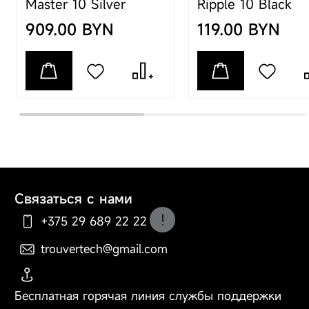
Master 10 Silver
Ripple 10 Black
120 дней автономной
909.00 BYN
119.00 BYN
работы. 4 режима (10
настраиваемых
уровней
интенсивности).
Особенности
Детектор зубного
налета на основе ИИ:
оснащён
эндоскопической
камерой с 300 000
пикселей, которая
Связаться с нами
обеспечивает
+375 29 689 22 22
сверхчёткое
изображение.
trouvertech@gmail.com
Технология
По вопросам оформления
распознавания
заказа, доставки и оплаты
изображений на
Бесплатная горячая линия службы поддержки
основе ИИ