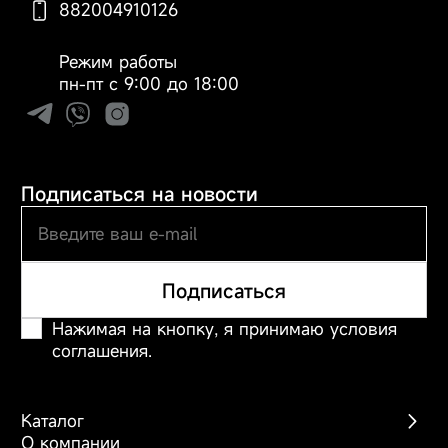
обеспечивает точное
882004910126
детектирование
зубного налета.
Режим работы
Зубная щётка
пн-пт с 9:00 до 18:00
автоматически
переходит в
интеллектуальный
режим и в
зависимости от
Подписаться на новости
распределения
зубного налёта
усиливает вибрацию
в зонах его
Подписаться
наибольшего
распространения.
Нажимая на кнопку, я принимаю условия
Интеллектуальные
соглашения.
уведомления о
чистке: голосовые
подсказки,
Каталог
касающиеся режимов
О компании
чистки и её