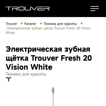
Trouver
Каталог
Техника для красоты
Роботы-
Электрическая зубная щётка Trouver Fresh 20 Vision
White
пылесосы
Беспроводные
Электрическая зубная
пылесосы
щётка Trouver Fresh 20
Моющие
Vision White
пылесосы
Техника для красоты
Робот-пылесос
Ро
Товары для
дома
Trouver V50 Ultra
Tr
Complete White
Ro
Техника для
Посмотреть все
красоты