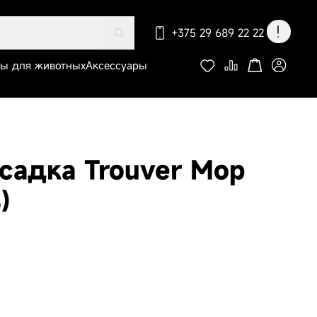
+375 29 689 22 22
ры для животных
Аксессуары
По вопросам оформления
заказа, доставки и оплаты
садка Trouver Mop
)
-пылесос
r S70 Roller