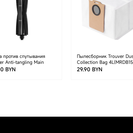
а против спутывания
Пылесборник Trouver Dus
er Anti-tangling Main
Collection Bag 4L(MRDB15
h (MRMB10)
00 BYN
29.90 BYN