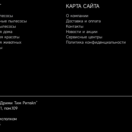
Г
КАРТА САЙТА
лесосы
О компании
ные пылесосы
Доставка и оплата
ылесосы
Контакты
я дома
Новости и акции
ля красоты
Сервисные центры
я животных
Политика конфиденциальности
ы
“Дрими Тим Ритейл”
1, пом.109
исполком
5