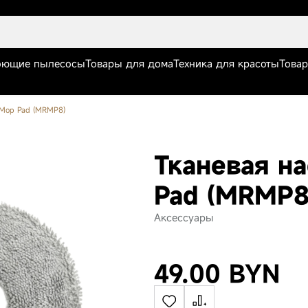
ющие пылесосы
Товары для дома
Техника для красоты
Това
r Mop Pad (MRMP8)
Тканевая на
Pad (MRMP8
Аксессуары
Робот-пылесос
Робот-пылесос
Робот
a
Trouver Z60 Ultra
Trouver MOBIUS
Trouve
49.00 BYN
Roller Complete
60