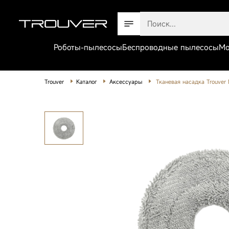
Роботы-пылесосы
Беспроводные пылесосы
Мо
Trouver
Каталог
Аксессуары
Тканевая насадка Trouve
Роботы-пылесосы
Беспроводные пылесосы
Моющие пылесосы
Товары для дома
Техника для красоты
Робот-пылесос
Товары для животных
Trouver V50 Ultr
Complete White
Аксессуары
Посмотреть все