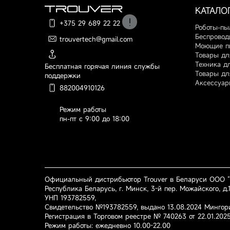
КАТАЛО
+375 29 689 22 22
Роботы-пы
Беспровод
trouvertech@gmail.com
По вопросам оформления
Моющие п
заказа, доставки и оплаты
Товары дл
Техника д
Бесплатная горячая линия службы
Товары дл
поддержки
Аксессуар
882004910126
Режим работы
пн-пт с 9:00 до 18:00
Официальный дистрибьютор Trouver в Беларуси ООО 
Республика Беларусь, г. Минск, 3-й пер. Можайского, д.1
УНП 193782559,
Свидетельство №193782559, выдано 13.08.2024 Мингор
Регистрация в Торговом реестре № 740263 от 22.01.202
Режим работы: ежедневно 10.00-22.00